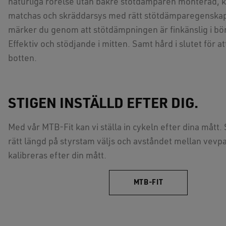
naturliga rörelse utan bakre stötdämparen monterad, k
matchas och skräddarsys med rätt stötdämparegenskap
märker du genom att stötdämpningen är finkänslig i bör
Effektiv och stödjande i mitten. Samt hård i slutet för att
botten.
STIGEN INSTÄLLD EFTER DIG.
Med vår MTB-Fit kan vi ställa in cykeln efter dina mått.
rätt längd på styrstam väljs och avståndet mellan vevpa
kalibreras efter din mått.
MTB-FIT