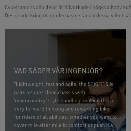
Cykelramens alla delar är tillverkade i högkvalitativ ko
Designade kring de modernaste standarderna vilket sä
VAD SÄGER VÅR INGENJÖR?
”Lightweight, fast and agile, the STIG 115 is
pairs a super clean chassis with
’downcountry’ style handling, making this a
very forward thinking and rewarding bike
for riders of all abilities, whether you want to
cover mile after mile in comfort or push it a