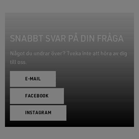
SNABBT SVAR PÅ DIN FRÅGA
Något du undrar över? Tveka inte att höra av dig
till oss.
E-MAIL
FACEBOOK
INSTAGRAM