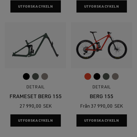
Den
Den
UTFORSKA CYKELN
UTFORSKA CYKELN
här
här
produkten
prod
har
har
flera
flera
varianter.
varia
De
De
olika
olika
alternativen
alte
kan
kan
väljas
välja
DETRAIL
DETRAIL
på
på
produktsidan
prod
FRAMESET BERG 155
BERG 155
27 990,00
SEK
Från
37 990,00
SEK
Den
Den
UTFORSKA CYKELN
UTFORSKA CYKELN
här
här
produkten
prod