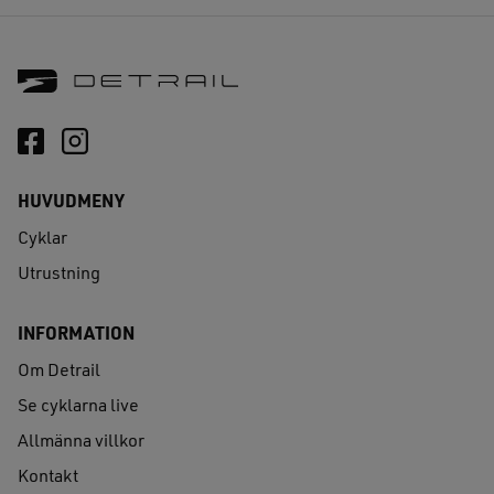
har
har
flera
flera
varianter.
varia
De
De
olika
olika
alternativen
alte
kan
kan
HUVUDMENY
väljas
välja
på
på
Cyklar
produktsidan
prod
Utrustning
INFORMATION
Om Detrail
Se cyklarna live
Allmänna villkor
Kontakt