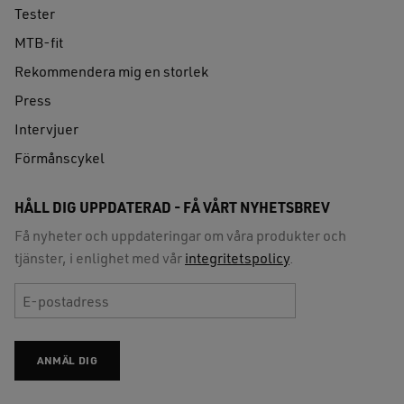
Tester
MTB-fit
Rekommendera mig en storlek
Press
Intervjuer
Förmånscykel
HÅLL DIG UPPDATERAD - FÅ VÅRT NYHETSBREV
Få nyheter och uppdateringar om våra produkter och
tjänster, i enlighet med vår
integritetspolicy
.