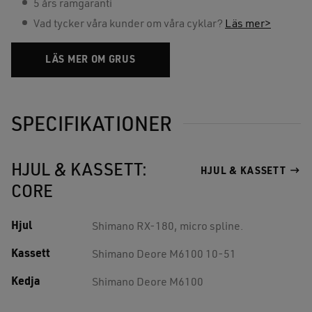
5 års ramgaranti
Vad tycker våra kunder om våra cyklar?
Läs mer>
LÄS MER OM GRUS
SPECIFIKATIONER
HJUL & KASSETT:
HJUL & KASSETT
CORE
Hjul
Shimano RX-180, micro spline.
Kassett
Shimano Deore M6100 10-51
Kedja
Shimano Deore M6100