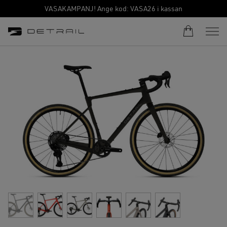
VASAKAMPANJ! Ange kod: VASA26 i kassan