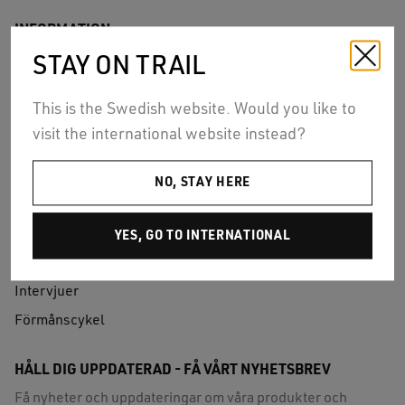
INFORMATION
STAY ON TRAIL
Om Detrail
Se cyklarna live
This is the Swedish website. Would you like to
Allmänna villkor
visit the international website instead?
Kontakt
Tester
NO, STAY HERE
MTB-fit
Rekommendera mig en storlek
YES, GO TO INTERNATIONAL
Press
Intervjuer
Förmånscykel
HÅLL DIG UPPDATERAD - FÅ VÅRT NYHETSBREV
Få nyheter och uppdateringar om våra produkter och