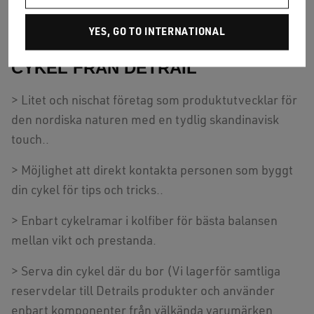
varumärket mot konsumenten.
YES, GO TO INTERNATIONAL
FÖRDELAR MED ATT HANDLA
CYKEL FRÅN DETRAIL
> Litet och nischat företag som produktutvecklar för
den nordiska naturen med en tydlig skandinavisk
touch..
> Möjlighet att direkt kontakta personen som byggt
din cykel för tips och tricks..
> Enbart cykelramar i kolfiber för bästa balansen
mellan vikt och prestanda.
> Serva din cykel där du bor (Vi lagerför samtliga
reservdelar till Detrails produkter och använder
enbart komponenter från välkända varumärken