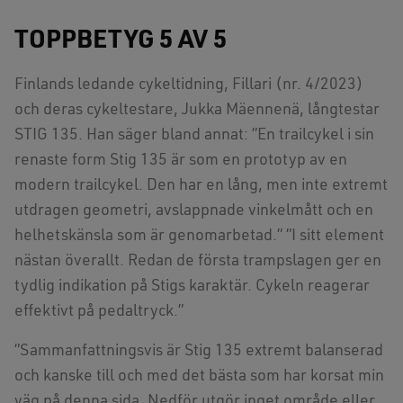
TOPPBETYG 5 AV 5
Finlands ledande cykeltidning, Fillari (nr. 4/2023)
och deras cykeltestare, Jukka Mäennenä, långtestar
STIG 135. Han säger bland annat: ”En trailcykel i sin
renaste form Stig 135 är som en prototyp av en
modern trailcykel. Den har en lång, men inte extremt
utdragen geometri, avslappnade vinkelmått och en
helhetskänsla som är genomarbetad.” ”I sitt element
nästan överallt. Redan de första trampslagen ger en
tydlig indikation på Stigs karaktär. Cykeln reagerar
effektivt på pedaltryck.”
”Sammanfattningsvis är Stig 135 extremt balanserad
och kanske till och med det bästa som har korsat min
väg på denna sida. Nedför utgör inget område eller